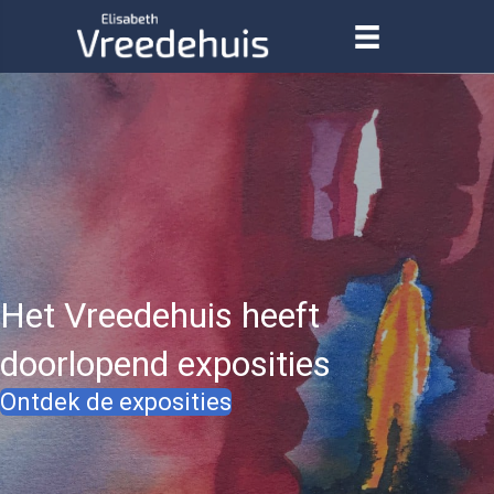
Het Vreedehuis heeft
doorlopend exposities
Ontdek de exposities