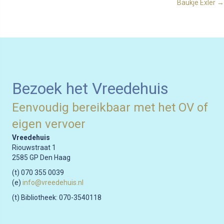
Baukje Exler →
navigation
Bezoek het Vreedehuis
Eenvoudig bereikbaar met het OV of
eigen vervoer
Vreedehuis
Riouwstraat 1
2585 GP Den Haag
(t) 070 355 0039
(e)
info@vreedehuis.nl
(t) Bibliotheek: 070-3540118