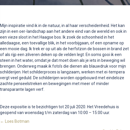
Mijn inspiratie vind ik in de natuur, in al haar verscheidenheid. Het kan
zijn in een oer-landschap aan het andere eind van de wereld en ook in
een vieze sloot in het Haagse bos. Ik zoek de schoonheid in het
alledaagse, een toevallige blik, in het voorbijgaan, of een opname op
een mooie dag. Ik trek er op uit als de herfstzon de bossen in brand zet
of als rijp een zilveren deken op de velden legt. En soms gooi ik een
steen in het water, omdat je dat moet doen als je iets in beweging wil
brengen. Onderweg maak ik foto’s die dienen als blauwdruk voor mijn
schilderijen. Het schilderproces is langzaam, werken met ei-tempera
vergt veel geduld. De schilderijen worden opgebouwd met eindeloze
zachte penseelstreken en bewegingen met meer of minder
transparante lagen verf.
Deze expositie is te bezichtigen tot 20 juli 2020. Het Vreedehuis is
geopend van woensdag t/m zaterdag van 10:00 – 15:00 uur.
Posts
← Loes Botman