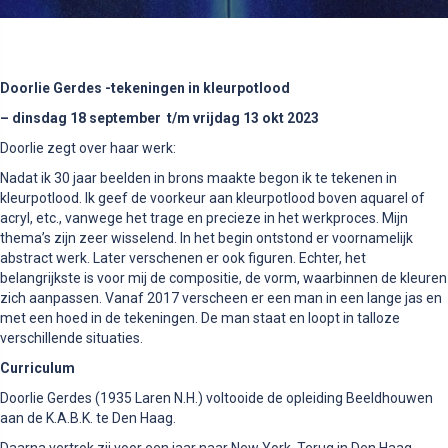
Doorlie Gerdes -tekeningen in kleurpotlood
– dinsdag 18 september t/m vrijdag 13 okt 2023
Doorlie zegt over haar werk:
Nadat ik 30 jaar beelden in brons maakte begon ik te tekenen in
kleurpotlood. Ik geef de voorkeur aan kleurpotlood boven aquarel of
acryl, etc., vanwege het trage en precieze in het werkproces. Mijn
thema’s zijn zeer wisselend. In het begin ontstond er voornamelijk
abstract werk. Later verschenen er ook figuren. Echter, het
belangrijkste is voor mij de compositie, de vorm, waarbinnen de kleuren
zich aanpassen. Vanaf 2017 verscheen er een man in een lange jas en
met een hoed in de tekeningen. De man staat en loopt in talloze
verschillende situaties.
Curriculum
Doorlie Gerdes (1935 Laren N.H.) voltooide de opleiding Beeldhouwen
aan de K.A.B.K. te Den Haag.
Daarna vertrok zij voor een jaar naar New York. Terug in Den Haag