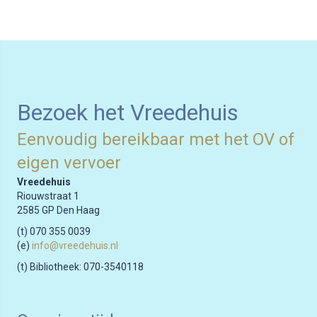
navigation
Bezoek het Vreedehuis
Eenvoudig bereikbaar met het OV of
eigen vervoer
Vreedehuis
Riouwstraat 1
2585 GP Den Haag
(t) 070 355 0039
(e)
info@vreedehuis.nl
(t) Bibliotheek: 070-3540118