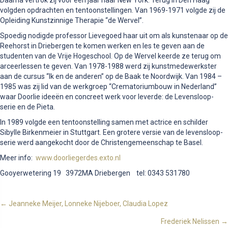
volgden opdrachten en tentoonstellingen. Van 1969-1971 volgde zij de
Opleiding Kunstzinnige Therapie “de Wervel”.
Spoedig nodigde professor Lievegoed haar uit om als kunstenaar op de
Reehorst in Driebergen te komen werken en les te geven aan de
studenten van de Vrije Hogeschool. Op de Wervel keerde ze terug om
arceerlessen te geven. Van 1978-1988 werd zij kunstmedewerkster
aan de cursus “Ik en de anderen” op de Baak te Noordwijk. Van 1984 –
1985 was zij lid van de werkgroep “Crematoriumbouw in Nederland”
waar Doorlie ideeën en concreet werk voor leverde: de Levensloop-
serie en de Pieta.
In 1989 volgde een tentoonstelling samen met actrice en schilder
Sibylle Birkenmeier in Stuttgart. Een grotere versie van de levensloop-
serie werd aangekocht door de Christengemeenschap te Basel.
Meer info:
www.doorliegerdes.exto.nl
Gooyerwetering 19 3972MA Driebergen tel: 0343 531780
Posts
← Jeanneke Meijer, Lonneke Nijeboer, Claudia Lopez
Frederiek Nelissen →