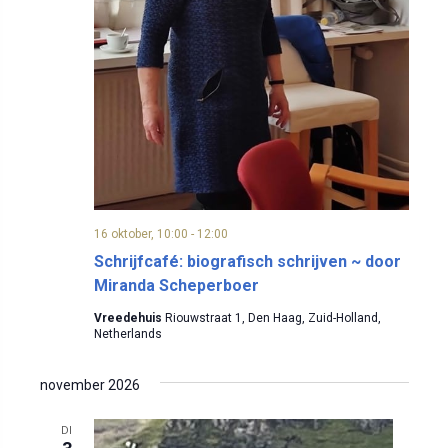
a
n
w
t
e
u
t
m
e
.
e
r
n
g
a
Z
v
o
16 oktober, 10:00
-
12:00
e
Schrijfcafé: biografisch schrijven ~ door
e
n
Miranda Scheperboer
k
n
Vreedehuis
Riouwstraat 1, Den Haag, Zuid-Holland,
Netherlands
a
e
v
november 2026
n
i
DI
e