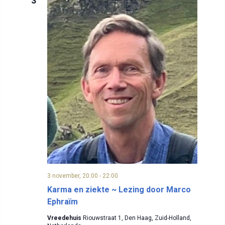
g
3
n
a
t
w
i
e
e
e
r
g
e
v
3 november, 20:00
-
22:00
e
Karma en ziekte ~ Lezing door Marco
Ephraïm
n
Vreedehuis
Riouwstraat 1, Den Haag, Zuid-Holland,