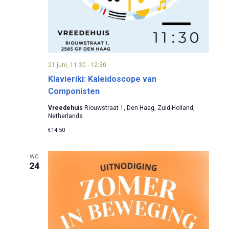
n
a
v
i
21 juni, 11:30
-
12:30
Klavieriki: Kaleidoscope van
g
Componisten
a
Vreedehuis
Riouwstraat 1, Den Haag, Zuid-Holland,
Netherlands
t
€14,50
i
WO
24
e