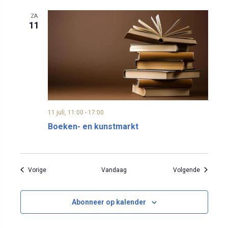
ZA
11
11 juli, 11:00
-
17:00
Boeken- en kunstmarkt
Evenementen
Eveneme
Vorige
Vandaag
Volgende
Abonneer op kalender