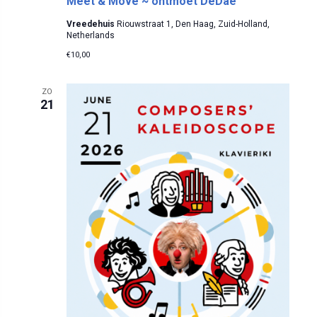
g
Meet & Move ~ ontmoet DeDae
n
a
Vreedehuis
Riouwstraat 1, Den Haag, Zuid-Holland,
Netherlands
t
w
€10,00
i
e
e
ZO
21
e
r
g
e
v
e
n