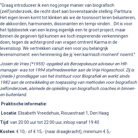
“Graag introduceer ik een nog jonge manier van biografisch
(zelf)onderzoek, die recht doet aan bovenstaande stelling: Partitura.
Het eigen leven komt tot klinken als we de toonsoort leren beluisteren,
de akkoorden, harmonieën, dissonanten en tempi vinden… Dit is voor
het tijdsbestek van een lezing eigenlijk een te groot project, maar
binnen de gegeven tijd kunnen we toch inspirerende verkenningen
doen, tegen de achtergrond van vragen omtrent Karma in de
levensloop. We vertrekken vanuit een voor jou belangrijk
levensmoment: een herinnering die jij ‘een karmisch moment’ noemt.”
Josien de Vries (*1955) -opgeleid als Beroepskeuze adviseur en HR-
manager- was tot 1994 stafmedewerker aan de Vrije Hogeschool. Zij is
(mede-) grondlegger van het Instituut voor Biografiek en werkt sinds
1982 aan de ontwikkeling en toepassing van methoden voor biografisch
zelfonderzoek, alsmede de opleiding van biografisch coaches in binnen-
en buitenland.
Praktische informatie:
Locatie
: Elisabeth Vreedehuis, Riouwstraat 1, Den Haag
Tijd
: van 20:00 uur tot 22:00 uur, inloop vanaf 19:40
Kosten
: € 10,- of € 15,- (naar draagkracht), minimum € 5,-