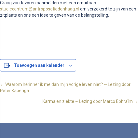
Graag van tevoren aanmelden met een email aan:
studiecentrum@antroposofiedenhaag.nl
om verzekerd te zijn van een
zitplaats en ons een idee te geven van de belangstelling.
Toevoegen aan kalender
Posts
← Waarom herinner ik me dan mijn vorige leven niet? ~ Lezing door
Peter Kapenga
navigation
Karma en ziekte ~ Lezing door Marco Ephraïm →