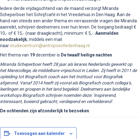
Iedere derde vrijdagochtend van de maand verzorgt Miranda
Scheperboer het Schrijfcafé in het Vreedehuis in Den Haag. Aan de
hand van steeds een ander thema en verrassende vragen die Miranda
aanreikt, schrijven deelnemers over hun leven. De toegang bedraagt €
10,- of € 15,- (naar draagkracht), minimum: € 5,-.
Aanmelden
noodzakelijk
, middels een mail
naar
studiecentrum@antroposofiedenhaag.nl
Het thema van
19
december is
De twaalf heilige nachten
Miranda Scheperboer heeft 28 jaar als lerares Nederlands gewerkt op
het Marecollege, de middelbare vrijeschool in Leiden. Zij heeft in 2011 de
opleiding tot Biografisch coach aan het Instituut voor Biografiek
afgerond. Vanaf 2014 heeft zij vooral als Biografisch coach collega’s,
leerlingen en groepen in het land begeleid. Deelnemers aan landelijke
workshops Biografisch schrijven noemden deze: ‘inspirerend,
interessant, boeiend gebracht, verdiepend en verhelderend’.
De ochtenden zijn afzonderlijk te bezoeken
.
Toevoegen aan kalender