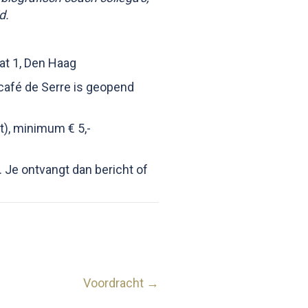
d.
at 1, Den Haag
hcafé de Serre is geopend
ht), minimum € 5,-
. Je ontvangt dan bericht of
Voordracht →