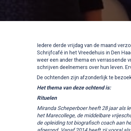
Iedere derde vrijdag van de maand verz
Schrijfcafé in het Vreedehuis in Den Ha
weer een ander thema en verrassende vr
schrijven deelnemers over hun leven. Erva
De ochtenden zijn afzonderlijk te bezoe
Het thema van deze ochtend is:
Rituelen
Miranda Scheperboer heeft 28 jaar als l
het Marecollege, de middelbare vrijeschoo
de opleiding tot biografisch coach aan he
afgerond. Vanaf 2014 heeft zij vooral als