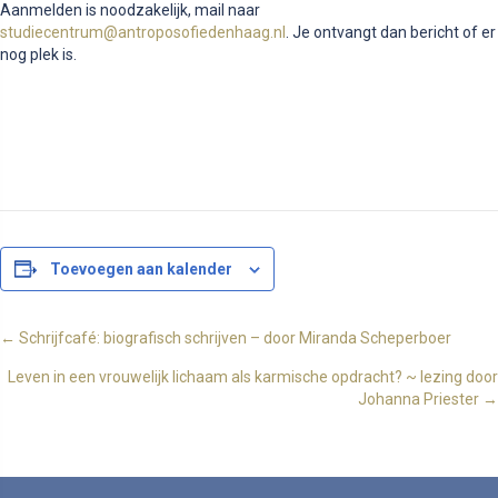
Aanmelden is noodzakelijk, mail naar
studiecentrum@antroposofiedenhaag.nl
. Je ontvangt dan bericht of er
nog plek is.
Toevoegen aan kalender
Posts
← Schrijfcafé: biografisch schrijven – door Miranda Scheperboer
Leven in een vrouwelijk lichaam als karmische opdracht? ~ lezing door
navigation
Johanna Priester →