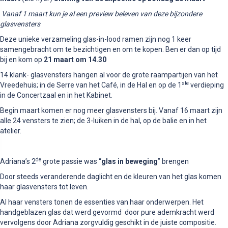
Vanaf 1 maart kun je al een preview beleven van deze bijzondere
glasvensters
Deze unieke verzameling glas-in-lood ramen zijn nog 1 keer
samengebracht om te bezichtigen en om te kopen. Ben er dan op tijd
bij en kom op
21 maart om 14.30
14 klank- glasvensters hangen al voor de grote raampartijen van het
ste
Vreedehuis; in de Serre van het Café, in de Hal en op de 1
verdieping
in de Concertzaal en in het Kabinet.
Begin maart komen er nog meer glasvensters bij. Vanaf 16 maart zijn
alle 24 vensters te zien; de 3-luiken in de hal, op de balie en in het
atelier.
de
Adriana’s 2
grote passie was “
glas in beweging
” brengen
Door steeds veranderende daglicht en de kleuren van het glas komen
haar glasvensters tot leven.
Al haar vensters tonen de essenties van haar onderwerpen. Het
handgeblazen glas dat werd gevormd door pure ademkracht werd
vervolgens door Adriana zorgvuldig geschikt in de juiste compositie.