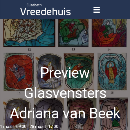
Preview
Glasvensters
Adriana van Beek
1 maart, 09:00
-
28 maart, 17:00