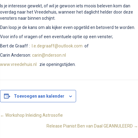
Is je interesse gewekt, of wil je gewoon iets moois beleven kom dan
overdag naar het Vreedehuis, wanneer het daglicht helder door deze
vensters naar binnen schijnt.
Dan loop je de kans om als kijker even opgetild en betoverd te worden.
Voor info of vragen of een eventuele optie op een venster;
Bert de Graaff :
l.e.degraaff@outlook.com
of
Carin Anderson:
carin@nderson.nl
www.vreedehuis.nl
zie openingstijden.
Toevoegen aan kalender
Posts
← Workshop Inleiding Astrosofie
Release Pianist Ben van Daal GEANNULEERD →
navigation