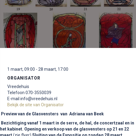
1 maart, 09:00
-
28 maart, 17:00
ORGANISATOR
Vreedehuis
Telefoon
070-3550039
E-mail
info@vreedehuis.nl
Bekijk de site van Organisator
Preview
van de
Glasvensters
van
A
driana van Beek
Bezichtiging vanaf 1 maart in de serre, de hal, de concertzaal en in
het kabinet.
Opening en verkoop van de glasvensters op 21 en 22
maart
(zie flyer)
Sluiting van de Expositie op zondag 28 maart