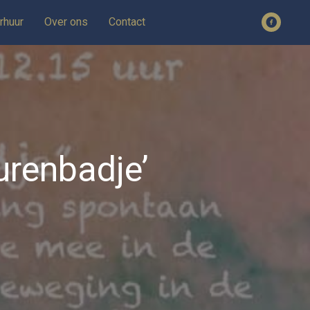
rhuur
Over ons
Contact
eurenbadje’