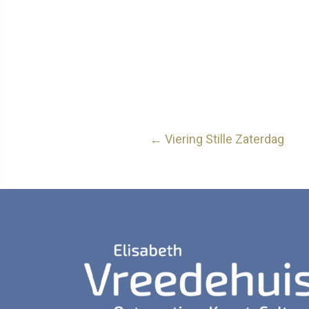
Posts
← Viering Stille Zaterdag
navigation