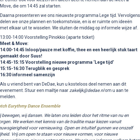
Move, die om 14:45 zal starten.
Daarna presenteren we ons nieuwste programma Lege tijd. Vervolgens
delen we onze plannen en toekomstvisie, en is er ruimte om ideeën
met elkaar uit te wisselen. We sluiten de middag op informele wijze af.
13:00-14:00 Voorstelling Pinokkio (aparte ticket)
Meet & Move:
14:00-14:45 Inloop/pauze met koffie, thee en een heerlijk stuk taart
gemaakt door Suus!
14:45-15:15 Voorstelling nieuwe programma ‘Lege tijd’
15:15-16:30 Terugblik en gesprek
16:30 informeel samenzijn
Als u vriend bent van DeDae, kun u kosteloos deel nemen aan dit
evenement. Stuur een mailtje naar
zakelijk@dedae.nl
om u aan te
melden.
tch Eurythmy Dance Ensemble
j bewegen, wij dansen. We laten ons leiden door het ritme van nu en
rgen. We werken met kennis van de traditie maar kiezen vanuit
euwsgierigheid voor vernieuwing. Open en intuïtief gunnen we onszelf
ijheid. Vrij om open te staan voor nieuwe vormen, voor nieuwe