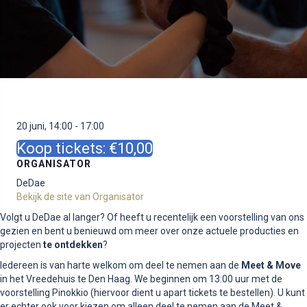
20 juni, 14:00
-
17:00
Koop tickets: €10,00
ORGANISATOR
DeDae
Bekijk de site van Organisator
Volgt u DeDae al langer? Of heeft u recentelijk een voorstelling van ons
gezien en bent u benieuwd om meer over onze actuele producties en
projecten
te ontdekken
?
Iedereen is van harte welkom om deel te nemen aan de
Meet & Move
in het Vreedehuis te Den Haag. We beginnen om 13:00 uur met de
voorstelling Pinokkio (hiervoor dient u apart tickets te bestellen). U kunt
er echter ook voor kiezen om alleen deel te nemen aan de Meet &