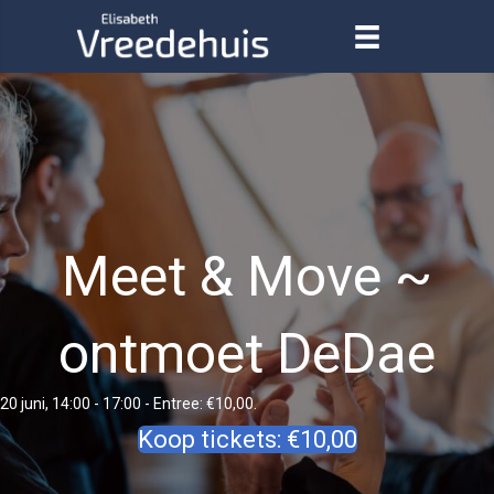
Meet & Move ~
ontmoet DeDae
20 juni, 14:00
-
17:00
- Entree: €10,00.
Koop tickets: €10,00