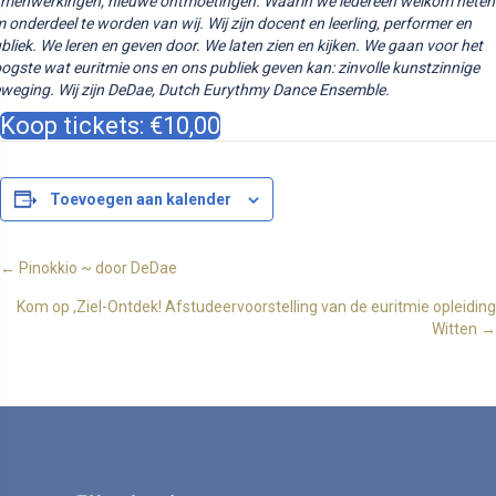
menwerkingen, nieuwe ontmoetingen. Waarin we iedereen welkom heten
 onderdeel te worden van wij. Wij zijn docent en leerling, performer en
bliek. We leren en geven door. We laten zien en kijken. We gaan voor het
ogste wat euritmie ons en ons publiek geven kan: zinvolle kunstzinnige
weging. Wij zijn DeDae, Dutch Eurythmy Dance Ensemble.
Koop tickets: €10,00
Toevoegen aan kalender
Posts
← Pinokkio ~ door DeDae
Kom op ,Ziel-Ontdek! Afstudeervoorstelling van de euritmie opleiding
navigation
Witten →