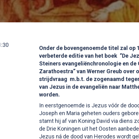
1:30
Onder de bovengenoemde titel zal op
verbeterde editie van het boek “De Je
Steiners evangeliënchronologie en de 
Zarathoestra” van Werner Greub over 
strijdvraag m.b.t. de zogenaamd tege
van Jezus in de evangeliën naar Matth
worden.
In eerstgenoemde is Jezus vóór de dood 
Joseph en Maria geheten ouders geboren
stamt hij af van Koning David via diens 
de Drie Koningen uit het Oosten aanbede
Jezus ná de dood van Herodes wordt gebo