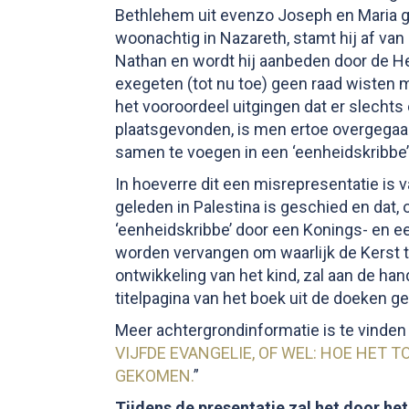
Bethlehem uit evenzo Joseph en Maria 
woonachtig in Nazareth, stamt hij af van
Nathan en wordt hij aanbeden door de He
exegeten (tot nu toe) geen raad wisten m
het vooroordeel uitgingen dat er slecht
plaatsgevonden, is men ertoe overgega
samen te voegen in een ‘eenheidskribbe’
In hoeverre dit een misrepresentatie is v
geleden in Palestina is geschied en dat,
‘eenheidskribbe’ door een Konings- en e
worden vervangen om waarlijk de Kerst te
ontwikkeling van het kind, zal aan de han
titelpagina van het boek uit de doeken g
Meer achtergrondinformatie is te vinden i
VIJFDE EVANGELIE, OF WEL: HOE HET T
GEKOMEN.
”
Tijdens de presentatie zal het door het 