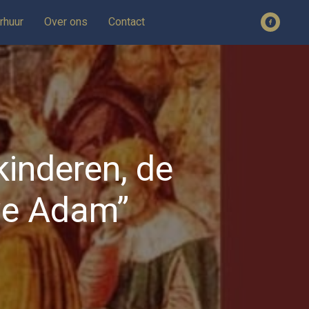
rhuur
Over ons
Contact
inderen, de
we Adam”