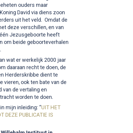
geheten ouders maar
 Koning David via diens zoon
rders uit het veld. Omdat de
et deze verschillen, en van
s één Jezusgeboorte heeft
an om beide geboorteverhalen
.
an wat er werkelijk 2000 jaar
 om daaraan recht te doen, de
en Herderskribbe dient te
 vieren, ook ten bate van de
d van de vertaling en
etracht worden te doen.
n mijn inleiding: “
UIT HET
OT DEZE PUBLICATIE IS
Willehalm Instituut in