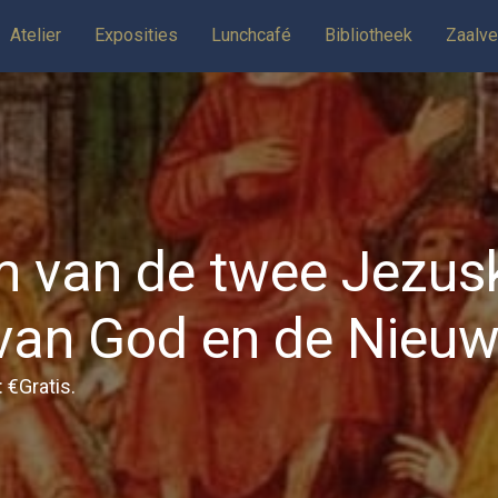
Atelier
Exposities
Lunchcafé
Bibliotheek
Zaalve
m van de twee Jezusk
van God en de Nieu
: €Gratis.