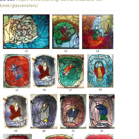
beek/glasvensters/