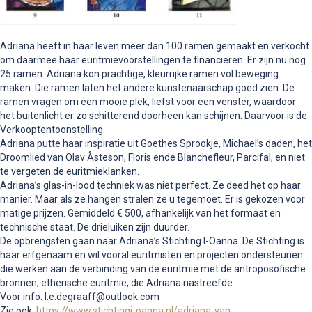
Adriana heeft in haar leven meer dan 100 ramen gemaakt en verkocht
om daarmee haar euritmievoorstellingen te financieren. Er zijn nu nog
25 ramen. Adriana kon prachtige, kleurrijke ramen vol beweging
maken. Die ramen laten het andere kunstenaarschap goed zien. De
ramen vragen om een mooie plek, liefst voor een venster, waardoor
het buitenlicht er zo schitterend doorheen kan schijnen. Daarvoor is de
Verkooptentoonstelling.
Adriana putte haar inspiratie uit Goethes Sprookje, Michael’s daden, het
Droomlied van Olav Åsteson, Floris ende Blanchefleur, Parcifal, en niet
te vergeten de euritmieklanken.
Adriana’s glas-in-lood techniek was niet perfect. Ze deed het op haar
manier. Maar als ze hangen stralen ze u tegemoet. Er is gekozen voor
matige prijzen. Gemiddeld € 500, afhankelijk van het formaat en
technische staat. De drieluiken zijn duurder.
De opbrengsten gaan naar Adriana’s Stichting I-Oanna. De Stichting is
haar erfgenaam en wil vooral euritmisten en projecten ondersteunen
die werken aan de verbinding van de euritmie met de antroposofische
bronnen; etherische euritmie, die Adriana nastreefde.
Voor info: l.e.degraaff@outlook.com
Zie ook:
https://www.stichtingi-oanna.nl/adriana-van-