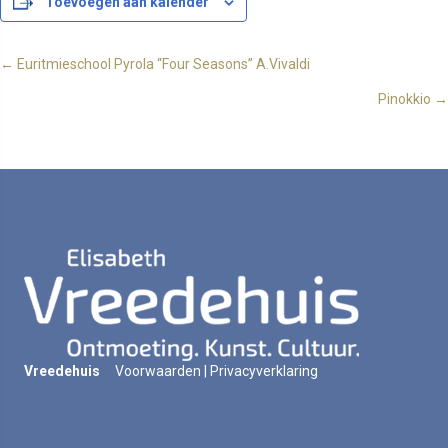
Toevoegen aan kalender
Posts
← Euritmieschool Pyrola “Four Seasons” A.Vivaldi
Pinokkio →
navigation
Vreedehuis
Voorwaarden
|
Privacyverklaring