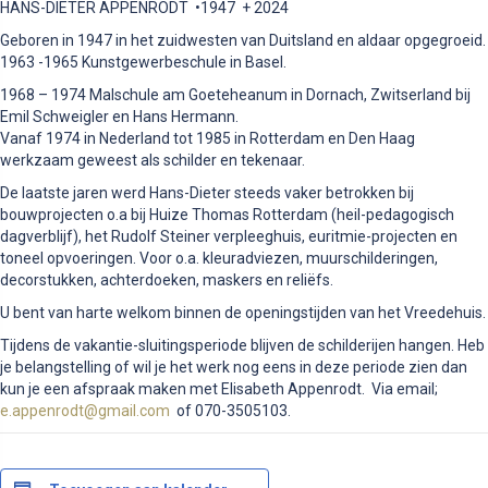
HANS-DIETER APPENRODT •1947 + 2024
Geboren in 1947 in het zuidwesten van Duitsland en aldaar opgegroeid.
1963 -1965 Kunstgewerbeschule in Basel.
1968 – 1974 Malschule am Goeteheanum in Dornach, Zwitserland bij
Emil Schweigler en Hans Hermann.
Vanaf 1974 in Nederland tot 1985 in Rotterdam en Den Haag
werkzaam geweest als schilder en tekenaar.
De laatste jaren werd Hans-Dieter steeds vaker betrokken bij
bouwprojecten o.a bij Huize Thomas Rotterdam (heil-pedagogisch
dagverblijf), het Rudolf Steiner verpleeghuis, euritmie-projecten en
toneel opvoeringen. Voor o.a. kleuradviezen, muurschilderingen,
decorstukken, achterdoeken, maskers en reliëfs.
U bent van harte welkom binnen de openingstijden van het Vreedehuis.
Tijdens de vakantie-sluitingsperiode blijven de schilderijen hangen. Heb
je belangstelling of wil je het werk nog eens in deze periode zien dan
kun je een afspraak maken met Elisabeth Appenrodt. Via email;
e.appenrodt@gmail.com
of 070-3505103.