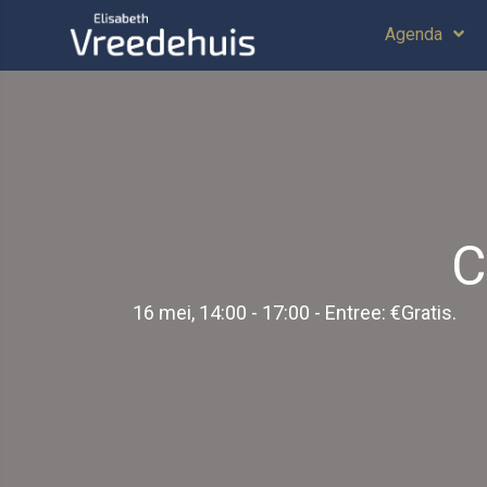
Agenda
C
16 mei, 14:00
-
17:00
- Entree: €Gratis.