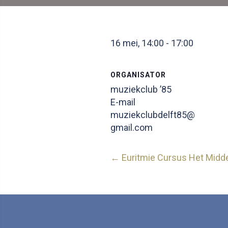
16 mei, 14:00
-
17:00
ORGANISATOR
muziekclub ’85
E-mail
muziekclubdelft85@
gmail.com
Posts
← Euritmie Cursus Het Midd
navigation