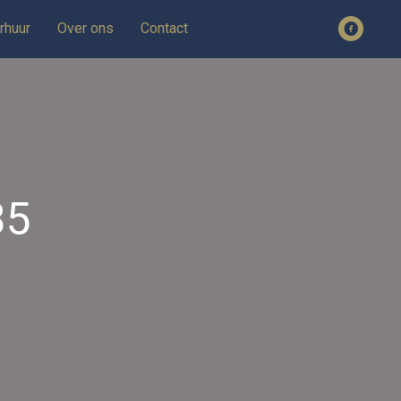
rhuur
Over ons
Contact
85