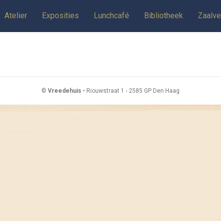
Atelier
Exposities
Lunchcafé
Bibliotheek
Zaalve
©
Vreedehuis
• Riouwstraat 1 - 2585 GP Den Haag